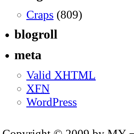
Craps
(809)
blogroll
meta
Valid
XHTML
XFN
WordPress
Copyright © 2009 by MY ¬ A