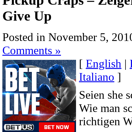
Pickup Craps – Zeige
Give Up
Posted in November 5, 201
Comments »
[
English
|
Italiano
]
Seien she s
Wie man sc
richtigen 