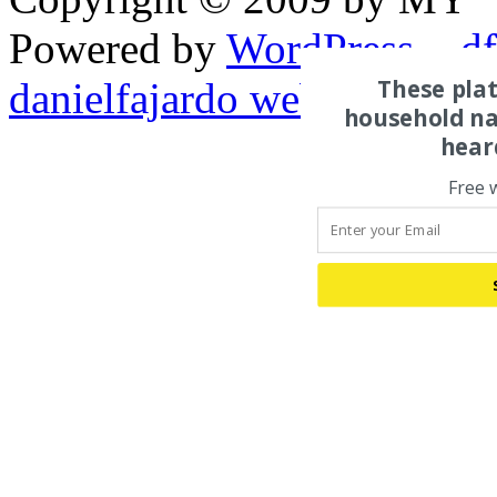
Powered by
WordPress
¬
d
These pla
danielfajardo web
household na
hear
Free 