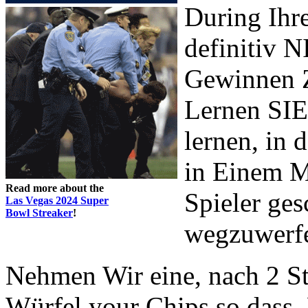
During Ihr
definitiv
Gewinnen Ze
Lernen SIE
lernen, in
in Einem M
Read more about the
Spieler ges
Las Vegas 2024 Super
Bowl Streaker
!
wegzuwerf
Nehmen Wir eine, nach 2 S
Würfel your Chips so dass