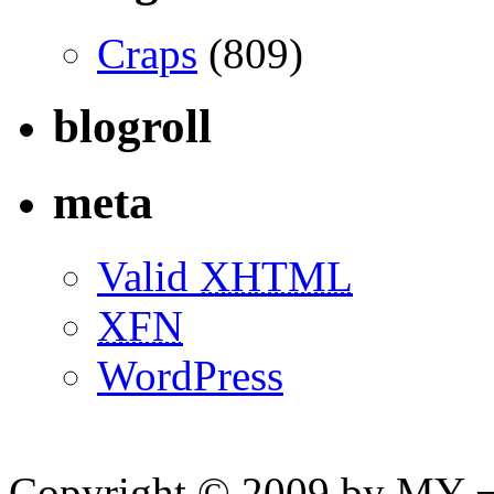
Craps
(809)
blogroll
meta
Valid
XHTML
XFN
WordPress
Copyright © 2009 by MY ¬ A