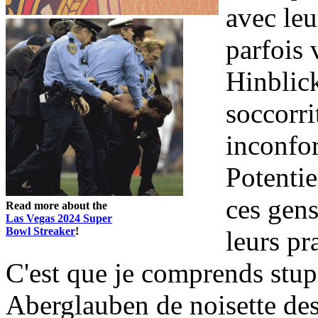
avec leu
parfois
Hinblick
soccorri
inconfor
Potenti
ces gens
Read more about the
Las Vegas 2024 Super
Bowl Streaker
!
leurs pr
C'est que je comprends stup
Aberglauben de noisette des